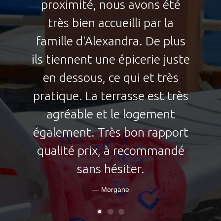
sehr schönen Urlaub und
konnten mit Blick aufs Meer
frühstücken! Die Wohnung
war sauber und durch die
Klimaanlage auch gut
gekühlt. Die Küche war
etwas einfach ausgestattet,
aber trotzdem in Ordnung.
Der Kontakt zu Alexandra
Apartements war stets gut
und ohne Probleme. Wir
würden jederzeit wieder